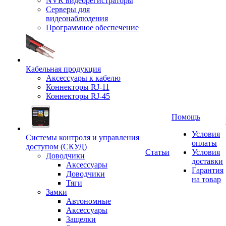
NVR видеорегистраторы
Серверы для
видеонаблюдения
Программное обеспечение
Кабельная продукция
Аксессуары к кабелю
Коннекторы RJ-11
Коннекторы RJ-45
Помощь
Условия
Системы контроля и управления
оплаты
доступом (СКУД)
Статьи
Условия
Доводчики
доставки
Аксессуары
Гарантия
Доводчики
на товар
Тяги
Замки
Автономные
Аксессуары
Защелки