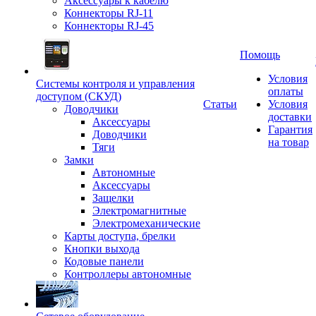
Аксессуары к кабелю
Коннекторы RJ-11
Коннекторы RJ-45
Помощь
Условия
Системы контроля и управления
оплаты
доступом (СКУД)
Статьи
Условия
Доводчики
доставки
Аксессуары
Гарантия
Доводчики
на товар
Тяги
Замки
Автономные
Аксессуары
Защелки
Электромагнитные
Электромеханические
Карты доступа, брелки
Кнопки выхода
Кодовые панели
Контроллеры автономные