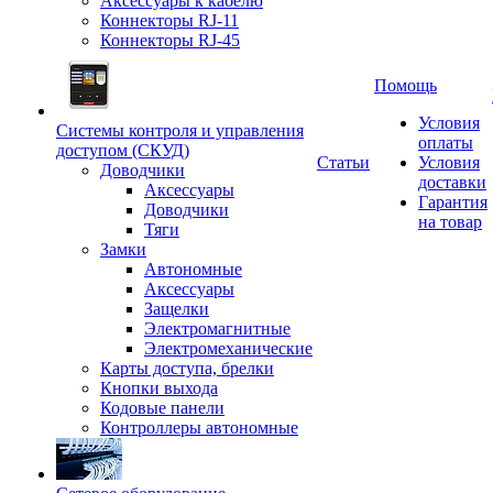
Аксессуары к кабелю
Коннекторы RJ-11
Коннекторы RJ-45
Помощь
Условия
Системы контроля и управления
оплаты
доступом (СКУД)
Статьи
Условия
Доводчики
доставки
Аксессуары
Гарантия
Доводчики
на товар
Тяги
Замки
Автономные
Аксессуары
Защелки
Электромагнитные
Электромеханические
Карты доступа, брелки
Кнопки выхода
Кодовые панели
Контроллеры автономные