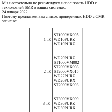
Мы настоятельно не рекомендуем использовать HDD c
технологией SMR в ваших системах.
24 января 2022
Поэтому предлагаем вам список проверенных HDD с СMR
записью:
ST1000VX005
1 Тб
WD10PURZ
WD10PURZ
WD20PURZ
ST1000VM002
ST2000VX008
2 Тб
ST2000VX015
WD22PURZ
WD20PURX
ST2000VX003
ST3000VX009
3 Тб
WD30PURZ
WD30PURX