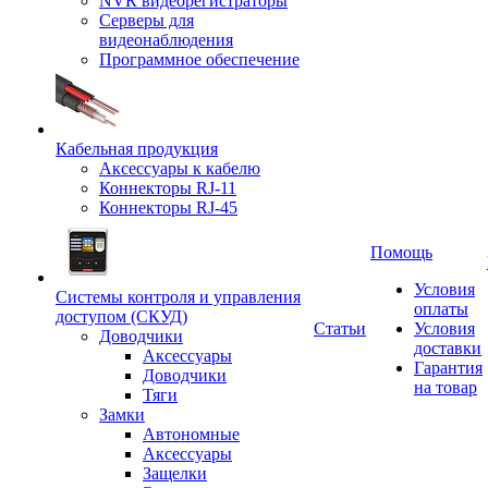
NVR видеорегистраторы
Серверы для
видеонаблюдения
Программное обеспечение
Кабельная продукция
Аксессуары к кабелю
Коннекторы RJ-11
Коннекторы RJ-45
Помощь
Условия
Системы контроля и управления
оплаты
доступом (СКУД)
Статьи
Условия
Доводчики
доставки
Аксессуары
Гарантия
Доводчики
на товар
Тяги
Замки
Автономные
Аксессуары
Защелки