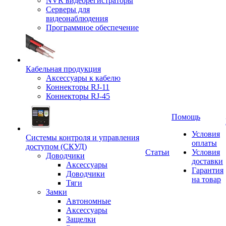
NVR видеорегистраторы
Серверы для
видеонаблюдения
Программное обеспечение
Кабельная продукция
Аксессуары к кабелю
Коннекторы RJ-11
Коннекторы RJ-45
Помощь
Условия
Системы контроля и управления
оплаты
доступом (СКУД)
Статьи
Условия
Доводчики
доставки
Аксессуары
Гарантия
Доводчики
на товар
Тяги
Замки
Автономные
Аксессуары
Защелки