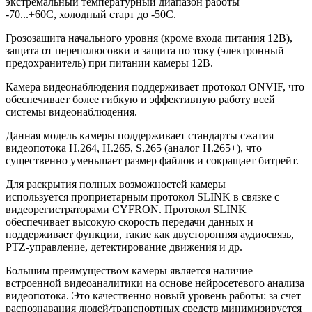
экстремальный температурный диапазон работы
-70...+60С, холодный старт до -50С.
Грозозащита начального уровня (кроме входа питания 12В),
защита от переполюсовки и защита по току (электронный
предохранитель) при питании камеры 12В.
Камера видеонаблюдения поддерживает протокол ONVIF, что
обеспечивает более гибкую и эффективную работу всей
системы видеонаблюдения.
Данная модель камеры поддерживает стандарты сжатия
видеопотока H.264, H.265, S.265 (аналог H.265+), что
существенно уменьшает размер файлов и сокращает битрейт.
Для раскрытия полных возможностей камеры
используется проприетарным протокол SLINK в связке с
видеорегистраторами CYFRON. Протокол SLINK
обеспечивает высокую скорость передачи данных и
поддерживает функции, такие как двусторонняя аудиосвязь,
PTZ-управление, детектирование движения и др.
Большим преимуществом камеры является наличие
встроенной видеоаналитики на основе нейросетевого анализа
видеопотока. Это качественно новый уровень работы: за счет
распознавания людей/транспортных средств минимизируется