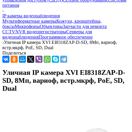
питания
-
IP камеры видеонаблюдения
Мультиформатные камеры
Кожухи, кронштейны,
боксы
Микрофоны
Объективы
Запчасти для ремонта
CCTV
NVR видеорегистраторы
Серверы для
видеонаблюдения
Программное обеспечение
-
Уличная IP камера XVI EI8318ZAP-D-SD, 8Мп, вариоф,
встр.мкрф, PoE, SD, Dual
Поделиться
Уличная IP камера XVI EI8318ZAP-D-
SD, 8Мп, вариоф, встр.мкрф, PoE, SD,
Dual