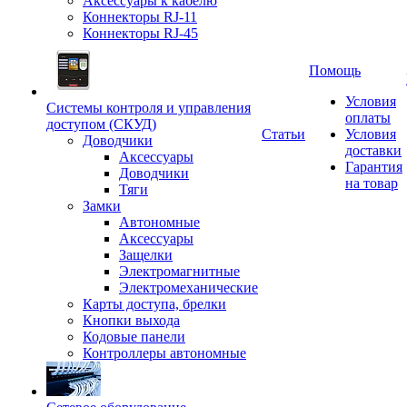
Аксессуары к кабелю
Коннекторы RJ-11
Коннекторы RJ-45
Помощь
Условия
Системы контроля и управления
оплаты
доступом (СКУД)
Статьи
Условия
Доводчики
доставки
Аксессуары
Гарантия
Доводчики
на товар
Тяги
Замки
Автономные
Аксессуары
Защелки
Электромагнитные
Электромеханические
Карты доступа, брелки
Кнопки выхода
Кодовые панели
Контроллеры автономные