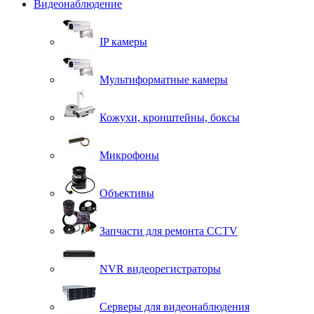
Видеонаблюдение
IP камеры
Мультиформатные камеры
Кожухи, кронштейны, боксы
Микрофоны
Объективы
Запчасти для ремонта CCTV
NVR видеорегистраторы
Серверы для видеонаблюдения