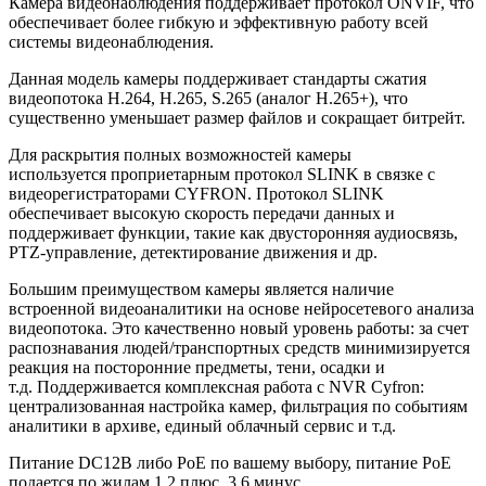
Камера видеонаблюдения поддерживает протокол ONVIF, что
обеспечивает более гибкую и эффективную работу всей
системы видеонаблюдения.
Данная модель камеры поддерживает стандарты сжатия
видеопотока H.264, H.265, S.265 (аналог H.265+), что
существенно уменьшает размер файлов и сокращает битрейт.
Для раскрытия полных возможностей камеры
используется проприетарным протокол SLINK в связке с
видеорегистраторами CYFRON. Протокол SLINK
обеспечивает высокую скорость передачи данных и
поддерживает функции, такие как двусторонняя аудиосвязь,
PTZ-управление, детектирование движения и др.
Большим преимуществом камеры является наличие
встроенной видеоаналитики на основе нейросетевого анализа
видеопотока. Это качественно новый уровень работы: за счет
распознавания людей/транспортных средств минимизируется
реакция на посторонние предметы, тени, осадки и
т.д. Поддерживается комплексная работа с NVR Cyfron:
централизованная настройка камер, фильтрация по событиям
аналитики в архиве, единый облачный сервис и т.д.
Питание DC12В либо PoE по вашему выбору, питание PoE
подается по жилам 1,2 плюс, 3,6 минус.