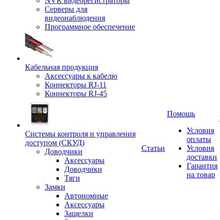
NVR видеорегистраторы
Серверы для
видеонаблюдения
Программное обеспечение
Кабельная продукция
Аксессуары к кабелю
Коннекторы RJ-11
Коннекторы RJ-45
Помощь
Условия
Системы контроля и управления
оплаты
доступом (СКУД)
Статьи
Условия
Доводчики
доставки
Аксессуары
Гарантия
Доводчики
на товар
Тяги
Замки
Автономные
Аксессуары
Защелки