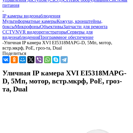
питания
-
IP камеры видеонаблюдения
Мультиформатные камеры
Кожухи, кронштейны,
боксы
Микрофоны
Объективы
Запчасти для ремонта
CCTV
NVR видеорегистраторы
Серверы для
видеонаблюдения
Программное обеспечение
-
Уличная IP камера XVI EI5318MAPG-D, 5Мп, мотор,
встр.мкрф, PoE, гроз-та, Dual
Поделиться
Уличная IP камера XVI EI5318MAPG-
D, 5Мп, мотор, встр.мкрф, PoE, гроз-
та, Dual