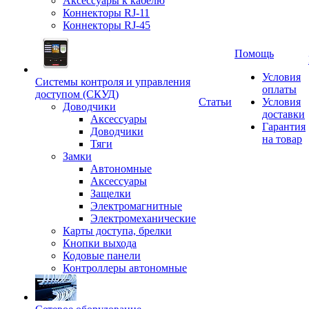
Аксессуары к кабелю
Коннекторы RJ-11
Коннекторы RJ-45
Помощь
Условия
Системы контроля и управления
оплаты
доступом (СКУД)
Статьи
Условия
Доводчики
доставки
Аксессуары
Гарантия
Доводчики
на товар
Тяги
Замки
Автономные
Аксессуары
Защелки
Электромагнитные
Электромеханические
Карты доступа, брелки
Кнопки выхода
Кодовые панели
Контроллеры автономные