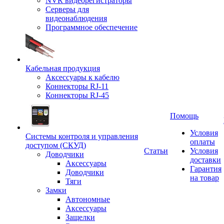
NVR видеорегистраторы
Серверы для
видеонаблюдения
Программное обеспечение
Кабельная продукция
Аксессуары к кабелю
Коннекторы RJ-11
Коннекторы RJ-45
Помощь
Условия
Системы контроля и управления
оплаты
доступом (СКУД)
Статьи
Условия
Доводчики
доставки
Аксессуары
Гарантия
Доводчики
на товар
Тяги
Замки
Автономные
Аксессуары
Защелки