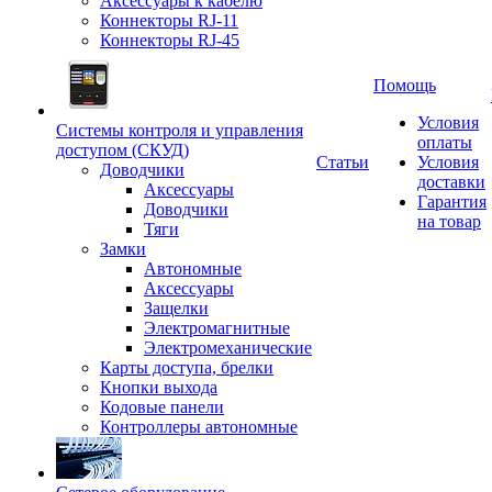
Аксессуары к кабелю
Коннекторы RJ-11
Коннекторы RJ-45
Помощь
Условия
Системы контроля и управления
оплаты
доступом (СКУД)
Статьи
Условия
Доводчики
доставки
Аксессуары
Гарантия
Доводчики
на товар
Тяги
Замки
Автономные
Аксессуары
Защелки
Электромагнитные
Электромеханические
Карты доступа, брелки
Кнопки выхода
Кодовые панели
Контроллеры автономные