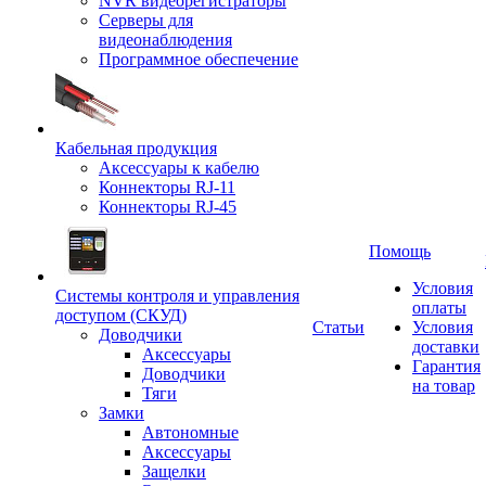
NVR видеорегистраторы
Серверы для
видеонаблюдения
Программное обеспечение
Кабельная продукция
Аксессуары к кабелю
Коннекторы RJ-11
Коннекторы RJ-45
Помощь
Условия
Системы контроля и управления
оплаты
доступом (СКУД)
Статьи
Условия
Доводчики
доставки
Аксессуары
Гарантия
Доводчики
на товар
Тяги
Замки
Автономные
Аксессуары
Защелки