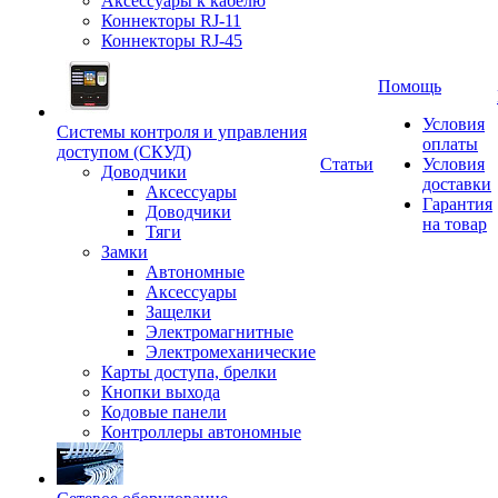
Аксессуары к кабелю
Коннекторы RJ-11
Коннекторы RJ-45
Помощь
Условия
Системы контроля и управления
оплаты
доступом (СКУД)
Статьи
Условия
Доводчики
доставки
Аксессуары
Гарантия
Доводчики
на товар
Тяги
Замки
Автономные
Аксессуары
Защелки
Электромагнитные
Электромеханические
Карты доступа, брелки
Кнопки выхода
Кодовые панели
Контроллеры автономные