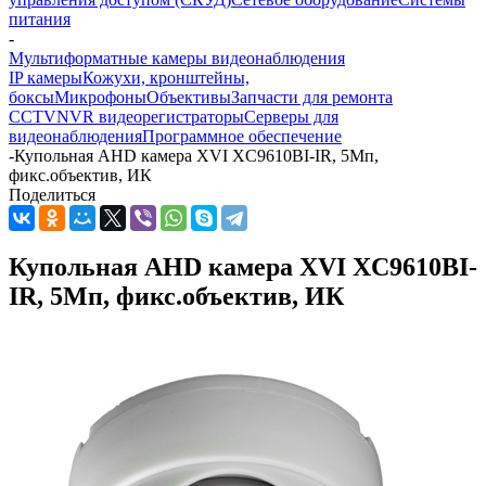
питания
-
Мультиформатные камеры видеонаблюдения
IP камеры
Кожухи, кронштейны,
боксы
Микрофоны
Объективы
Запчасти для ремонта
CCTV
NVR видеорегистраторы
Серверы для
видеонаблюдения
Программное обеспечение
-
Купольная AHD камера XVI XC9610BI-IR, 5Мп,
фикс.объектив, ИК
Поделиться
Купольная AHD камера XVI XC9610BI-
IR, 5Мп, фикс.объектив, ИК