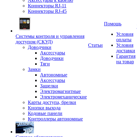
Аксессуары к кабелю
Коннекторы RJ-11
Коннекторы RJ-45
Помощь
Условия
Системы контроля и управления
оплаты
доступом (СКУД)
Статьи
Условия
Доводчики
доставки
Аксессуары
Гарантия
Доводчики
на товар
Тяги
Замки
Автономные
Аксессуары
Защелки
Электромагнитные
Электромеханические
Карты доступа, брелки
Кнопки выхода
Кодовые панели
Контроллеры автономные