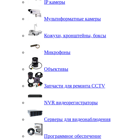
IP камеры
Мультиформатные камеры
Кожухи, кронштейны, боксы
Микрофоны
Объективы
Запчасти для ремонта CCTV
NVR видеорегистраторы
Серверы для видеонаблюдения
Программное обеспечение