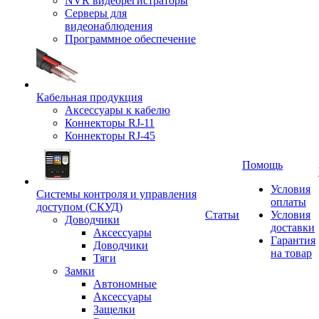
NVR видеорегистраторы
Серверы для
видеонаблюдения
Программное обеспечение
Кабельная продукция
Аксессуары к кабелю
Коннекторы RJ-11
Коннекторы RJ-45
Помощь
Условия
Системы контроля и управления
оплаты
доступом (СКУД)
Статьи
Условия
Доводчики
доставки
Аксессуары
Гарантия
Доводчики
на товар
Тяги
Замки
Автономные
Аксессуары
Защелки