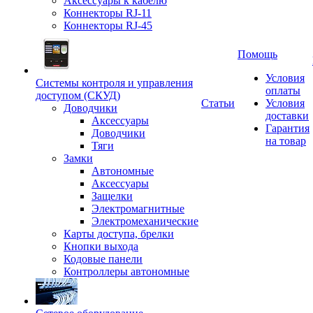
Аксессуары к кабелю
Коннекторы RJ-11
Коннекторы RJ-45
Помощь
Условия
Системы контроля и управления
оплаты
доступом (СКУД)
Статьи
Условия
Доводчики
доставки
Аксессуары
Гарантия
Доводчики
на товар
Тяги
Замки
Автономные
Аксессуары
Защелки
Электромагнитные
Электромеханические
Карты доступа, брелки
Кнопки выхода
Кодовые панели
Контроллеры автономные