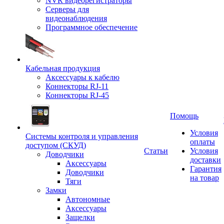
NVR видеорегистраторы
Серверы для
видеонаблюдения
Программное обеспечение
Кабельная продукция
Аксессуары к кабелю
Коннекторы RJ-11
Коннекторы RJ-45
Помощь
Условия
Системы контроля и управления
оплаты
доступом (СКУД)
Статьи
Условия
Доводчики
доставки
Аксессуары
Гарантия
Доводчики
на товар
Тяги
Замки
Автономные
Аксессуары
Защелки