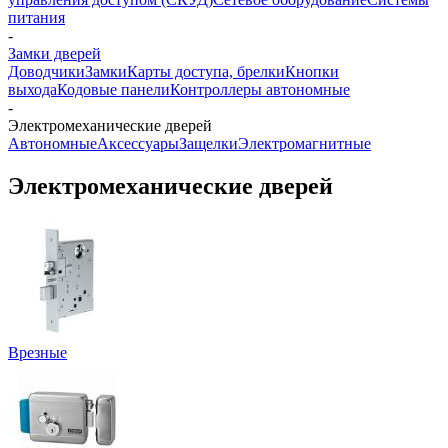
питания
-
Замки дверей
Доводчики
Замки
Карты доступа, брелки
Кнопки
выхода
Кодовые панели
Контроллеры автономные
-
Электромеханические дверей
Автономные
Аксессуары
Защелки
Электромагнитные
Электромеханические дверей
Врезные