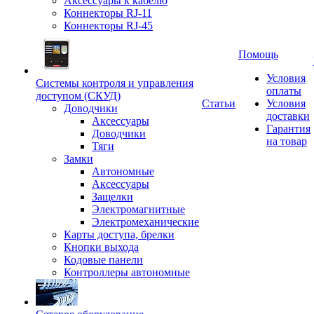
Аксессуары к кабелю
Коннекторы RJ-11
Коннекторы RJ-45
Помощь
Условия
Системы контроля и управления
оплаты
доступом (СКУД)
Статьи
Условия
Доводчики
доставки
Аксессуары
Гарантия
Доводчики
на товар
Тяги
Замки
Автономные
Аксессуары
Защелки
Электромагнитные
Электромеханические
Карты доступа, брелки
Кнопки выхода
Кодовые панели
Контроллеры автономные