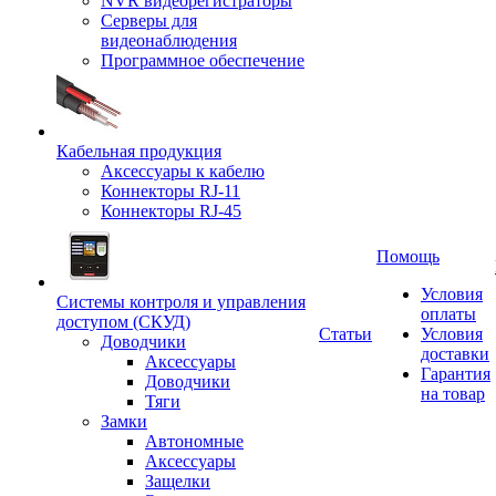
NVR видеорегистраторы
Серверы для
видеонаблюдения
Программное обеспечение
Кабельная продукция
Аксессуары к кабелю
Коннекторы RJ-11
Коннекторы RJ-45
Помощь
Условия
Системы контроля и управления
оплаты
доступом (СКУД)
Статьи
Условия
Доводчики
доставки
Аксессуары
Гарантия
Доводчики
на товар
Тяги
Замки
Автономные
Аксессуары
Защелки