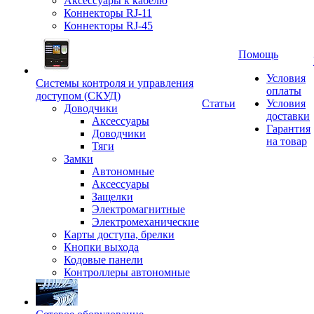
Аксессуары к кабелю
Коннекторы RJ-11
Коннекторы RJ-45
Помощь
Условия
Системы контроля и управления
оплаты
доступом (СКУД)
Статьи
Условия
Доводчики
доставки
Аксессуары
Гарантия
Доводчики
на товар
Тяги
Замки
Автономные
Аксессуары
Защелки
Электромагнитные
Электромеханические
Карты доступа, брелки
Кнопки выхода
Кодовые панели
Контроллеры автономные