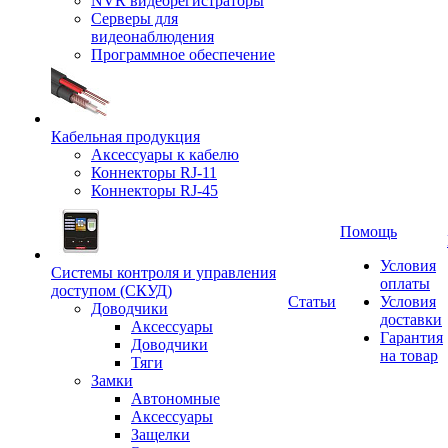
NVR видеорегистраторы
Серверы для
видеонаблюдения
Программное обеспечение
Кабельная продукция
Аксессуары к кабелю
Коннекторы RJ-11
Коннекторы RJ-45
Помощь
Условия
Системы контроля и управления
оплаты
доступом (СКУД)
Статьи
Условия
Доводчики
доставки
Аксессуары
Гарантия
Доводчики
на товар
Тяги
Замки
Автономные
Аксессуары
Защелки