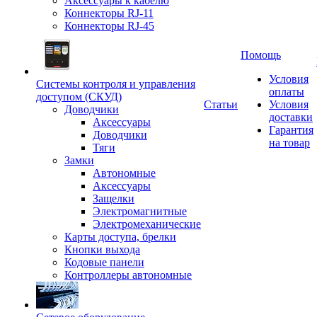
Аксессуары к кабелю
Коннекторы RJ-11
Коннекторы RJ-45
Помощь
Условия
Системы контроля и управления
оплаты
доступом (СКУД)
Статьи
Условия
Доводчики
доставки
Аксессуары
Гарантия
Доводчики
на товар
Тяги
Замки
Автономные
Аксессуары
Защелки
Электромагнитные
Электромеханические
Карты доступа, брелки
Кнопки выхода
Кодовые панели
Контроллеры автономные