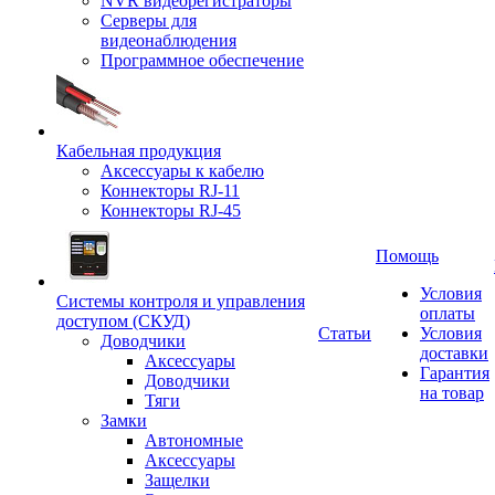
NVR видеорегистраторы
Серверы для
видеонаблюдения
Программное обеспечение
Кабельная продукция
Аксессуары к кабелю
Коннекторы RJ-11
Коннекторы RJ-45
Помощь
Условия
Системы контроля и управления
оплаты
доступом (СКУД)
Статьи
Условия
Доводчики
доставки
Аксессуары
Гарантия
Доводчики
на товар
Тяги
Замки
Автономные
Аксессуары
Защелки