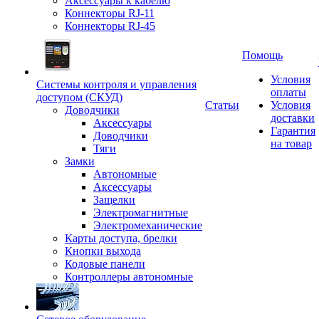
Аксессуары к кабелю
Коннекторы RJ-11
Коннекторы RJ-45
Помощь
Условия
Системы контроля и управления
оплаты
доступом (СКУД)
Статьи
Условия
Доводчики
доставки
Аксессуары
Гарантия
Доводчики
на товар
Тяги
Замки
Автономные
Аксессуары
Защелки
Электромагнитные
Электромеханические
Карты доступа, брелки
Кнопки выхода
Кодовые панели
Контроллеры автономные