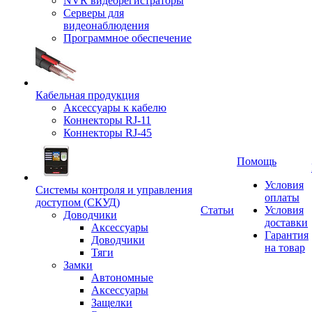
NVR видеорегистраторы
Серверы для
видеонаблюдения
Программное обеспечение
Кабельная продукция
Аксессуары к кабелю
Коннекторы RJ-11
Коннекторы RJ-45
Помощь
Условия
Системы контроля и управления
оплаты
доступом (СКУД)
Статьи
Условия
Доводчики
доставки
Аксессуары
Гарантия
Доводчики
на товар
Тяги
Замки
Автономные
Аксессуары
Защелки