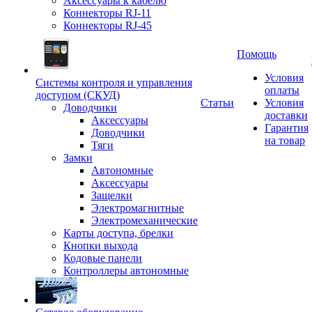
Аксессуары к кабелю
Коннекторы RJ-11
Коннекторы RJ-45
Помощь
Условия
Системы контроля и управления
оплаты
доступом (СКУД)
Статьи
Условия
Доводчики
доставки
Аксессуары
Гарантия
Доводчики
на товар
Тяги
Замки
Автономные
Аксессуары
Защелки
Электромагнитные
Электромеханические
Карты доступа, брелки
Кнопки выхода
Кодовые панели
Контроллеры автономные