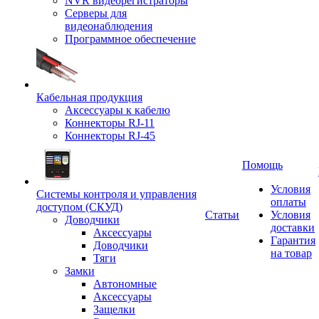
NVR видеорегистраторы
Серверы для
видеонаблюдения
Программное обеспечение
Кабельная продукция
Аксессуары к кабелю
Коннекторы RJ-11
Коннекторы RJ-45
Помощь
Условия
Системы контроля и управления
оплаты
доступом (СКУД)
Статьи
Условия
Доводчики
доставки
Аксессуары
Гарантия
Доводчики
на товар
Тяги
Замки
Автономные
Аксессуары
Защелки