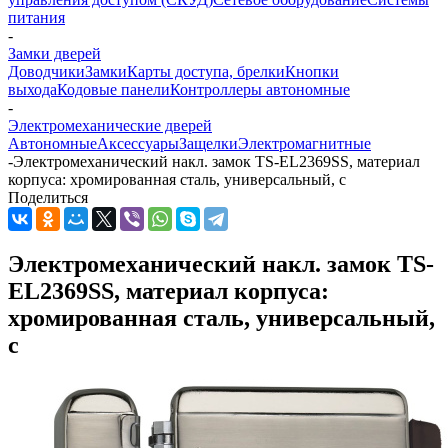
питания
-
Замки дверей
Доводчики
Замки
Карты доступа, брелки
Кнопки
выхода
Кодовые панели
Контроллеры автономные
-
Электромеханические дверей
Автономные
Аксессуары
Защелки
Электромагнитные
-
Электромеханический накл. замок TS-EL2369SS, материал
корпуса: хромированная сталь, универсальный, с
Поделиться
Электромеханический накл. замок TS-
EL2369SS, материал корпуса:
хромированная сталь, универсальный,
с